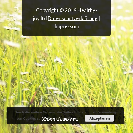
Copyright © 2019 Healthy-
joy.ltd
Datenschutzerklärung
|
Impressum
Durch die weitere Nutzung der Seite stimmst du der Verwendung
Akzeptieren
von Cookies zu.
Weitere Informationen